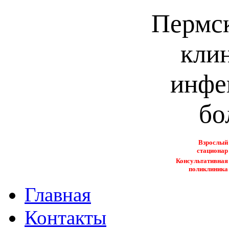
Пермск
кли
инфе
бо
Взрослый
стационар
Консультативная
поликлиника
Главная
Контакты