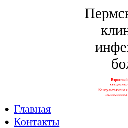
Пермск
кли
инфе
бо
Взрослый
стационар
Консультативная
поликлиника
Главная
Контакты