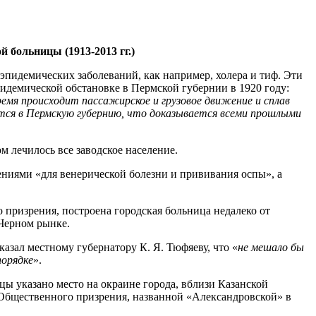
 больницы (1913-2013 гг.)
эпидемических заболеваний, как например, холера и тиф. Эти
пидемической обстановке в Пермской губернии в 1920 году:
время происходит пассажирское и грузовое движение и сплав
ится в Пермскую губернию, что доказывается всеми прошлыми
м лечилось все заводское население.
ениями «для венерической болезни и прививания оспы», а
 призрения, построена городская больница недалеко от
 Черном рынке.
казал местному губернатору К. Я. Тюфяеву, что «
не мешало бы
порядке
».
ы указано место на окраине города, вблизи Казанской
а Общественного призрения, названной «Александровской» в