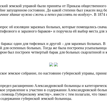
рнский земской управой были приняты от Приказа общественного
йне запущенном состоянии. До какой степени был ужасен вид бо
ичное здание нужно сжечь и пепел рассеять по воздуху
». В 1874
прос об изоляции заразных больных, которые помещались сначал
ифозного и заразного бараков» и поручила ей выбор места для 
барака: один для тифозных и другой – для заразных больных. В 
для оспенных больных. Тогда же была построена усыпальница д
аром
был построен четвертый барак для больных скарлатиной и 
нское земское собрание, по настоянию губернской управы, приня
 предел расширению Александровской больницы и категорически
кое управление к участию в содержании Александровской больниц
помощь Губернскому земству», вместе с тем полагали, что тяже
в содержании губернской земской больницы.