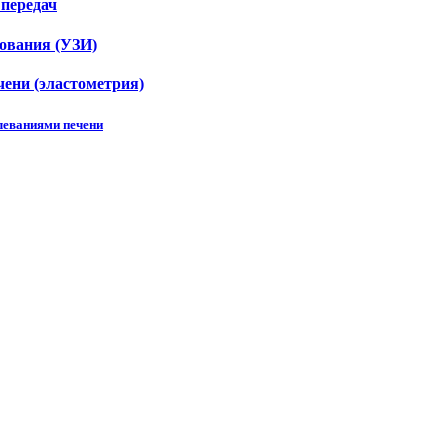
 передач
ования (УЗИ)
ени (эластометрия)
леваниями печени