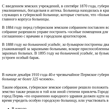
С введением земских учреждений, в сентябре 1870 года, губе
умалишенных, богадельня и аптека. Больница находилась в кра
служащих в губернской больнице, которые считали, что «
больн
главного корпуса больницы.
В 1884 году перед губернским земским собранием поставлен во
собрание разрешило управе построить «особые помещения для т
соглашению с врачами и городским архитектором.
В 1888 году
на больничной усадьбе, за бульваром
построены два 
ухаживающей за заразными больными, вскоре приспособленный 
заразных больных. В 1895 году
на больничной усадьбе, за бульв
устроен особый барак.
В начале декабря 1910 года 40-е чрезвычайное Пермское губер
больнице не более 325 человек»
.
Таким образом, губернское земское собрание решило положить
земство также решило в той или иной степени привлечь Городс
город Пермь «по охранению народного здравия должен идти на 
время учредить особую городскую больницу, или участвовать 
В начало