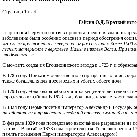
Страница 1 из 4
Гайсин О.Д. Краткий исто
Территория Пермского края в прошлом представляла и по-преж
заболевания были особенно опасны в период обострения социал
«
На всем протяжении с севера на юг расстоянием более 1000 в
лесных материалов с верховьев Камы в низовья Волги. При на
эпидемиями…
».
С момента создания Егошихинского завода в 1723 г. и образова
В 1785 году Приказом общественного призрения во вновь обра
также богадельня для престарелых и убогих обоего пола.
В 1798 году «благодаря заботам и просвещенной деятельности»
городского кладбища В 1823 году больница из-за ветхости зда
В 1824 году Пермь посетил император Александр I. Государь, о
позаботиться о приведении заведений приказа в лучший вид, а
В феврале 1829 года последовало высочайшее разрешение на п
заставы. В октябре 1833 года строительство было окончено и
память посещения Перми императором Александром I.