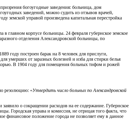
 призрения богоугодные заведения: больница, дом
гоугодных заведений, можно судить из отзывов врачей,
 году земской управой произведена капитальная перестройка
а в главном корпусе больницы. 24 февраля губернское земское
заразного отделения Александровской больницы, по
1889 году построен барак на 8 человек для прислуги,
ля умерших от заразных болезней и изба для стирки белья
корью. В 1904 году для помещения больных тифом и рожей
ло резолюцию: «
Утвердить число больных по Александровской
 заявило о сокращении расходов на ее содержание. Губернское
ы. Городская управа и комиссия, не отрицая того факта, что
лое финансовое положение города не позволяет ему в данное