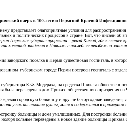
рический очерк к 100-летию Пермской Краевой Инфекционной
нему представляет благоприятные условия для распространения 
ьных и политических процессов в стране. Вот, что писали об э
ерст Пермская губерния прорезана – рекой Камой, где в летнее 
личии холерной эпидемии в Поволжье последняя неизбежно занос
ния заводского поселка в Перми существовал госпиталь, в которо
зованном губернском городе Перми построен госпиталь с отдел
 губернатора К.Ф. Модераха, на средства Приказа общественного
ния была переведена в дом Приказа общественного призрения на
бозревая городскую больницу и другие богоугодные заведения, с
 то они у вас настоящие руины, хотя и содержатся в примерном 
остройку больницы и дома умалишенных. Для постройки больниц
 17 ноября больные переведены в новое здание больницы Приказ