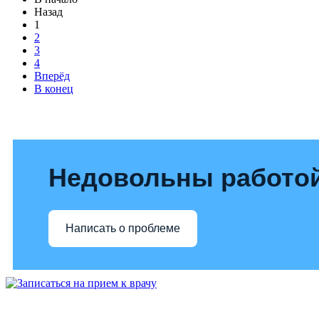
Назад
1
2
3
4
Вперёд
В конец
Недовольны работо
Написать о проблеме