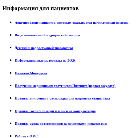
Информация для пациентов
Анкетирование пациентов, которым оказывается паллиативная помощь
Виды оказываемой медицинской помощи
Детский и подростковый травматизм
Информационные материалы по ЗОЖ
Памятка Минздрава
Получение медицинских услуг через Интернет (портал госуслуг)
Правила внутреннего распорядка для пациентов стационара
Правила госпитализации и записи на консультацию
Правила ухода родственников за пациентами-инвалидами
Работа в ОМС