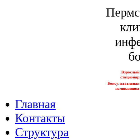
Пермс
кли
инф
б
Взрослый
стационар
Консультативная
поликлиника
Главная
Контакты
Структура