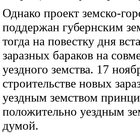
Однако проект земско-гор
поддержан губернским зе
тогда на повестку дня вст
заразных бараков на совм
уездного земства. 17 нояб
строительстве новых зара
уездным земством принц
положительно уездным зе
думой.