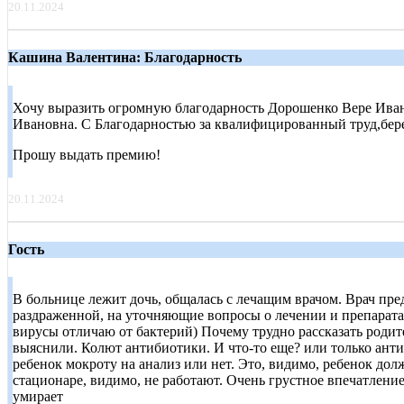
20.11.2024
Кашина Валентина: Благодарность
Хочу выразить огромную благодарность Дорошенко Вере Иван
Ивановна. С Благодарностью за квалифицированный труд,бере
Прошу выдать премию!
20.11.2024
Гость
В больнице лежит дочь, общалась с лечащим врачом. Врач пред
раздраженной, на уточняющие вопросы о лечении и препаратах
вирусы отличаю от бактерий) Почему трудно рассказать родит
выяснили. Колют антибиотики. И что-то еще? или только антиби
ребенок мокроту на анализ или нет. Это, видимо, ребенок дол
стационаре, видимо, не работают. Очень грустное впечатление
умирает