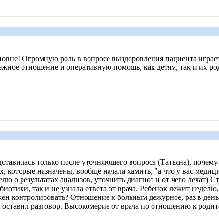
овне! Огромную роль в вопросе выздоровления пациента играет
жное отношение и оперативную помощь, как детям, так и их ро
ставилась только после уточняющего вопроса (Татьяна), почему-
, которые назначены, вообще начала хамить, "а что у вас меди
елю о результатах анализов, уточнить диагноз и от чего лечат)
отики, так и не узнала ответа от врача. Ребенок лежит неделю, п
жен контролировать? Отношение к больным дежурное, раз в день 
 оставил разговор. Высокомерие от врача по отношению к родите