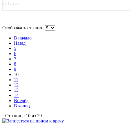
23.10.2024
Отображать страниц
В начало
Назад
5
6
7
8
9
10
11
12
13
14
Вперёд
В конец
Страница 10 из 29